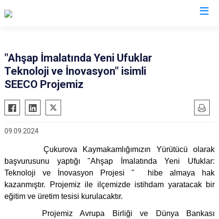
Adana
"Ahşap İmalatında Yeni Ufuklar
Teknoloji ve İnovasyon" isimli
Aladağ
Saimbeyli
SEECO Projemiz
Ceyhan
Seyhan
Feke
Tufanbeyli
İmamoğlu
Yumurtalık
09.09.2024
Karaisalı
Yüreğir
Çukurova Kaymakamlığımızın Yürütücü olarak
Karataş
Sarıçam
başvurusunu yaptığı "Ahşap İmalatında Yeni Ufuklar:
Kozan
Çukurova
Teknoloji ve İnovasyon Projesi " hibe almaya hak
Pozantı
kazanmıştır. Projemiz ile ilçemizde istihdam yaratacak bir
eğitim ve üretim tesisi kurulacaktır.
Projemiz Avrupa Birliği ve Dünya Bankası