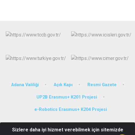
Adana Valiliği
Açık Kapı
Resmi Gazete
UP2B Erasmus+ K201 Projesi
e-Robotics Erasmus+ K204 Projesi
Adres: 100. Yıl Mahallesi 85183 Sokak No:04 Çukurova/ADANA
Sizlere daha iyi hizmet verebilmek için sitemizde
Tel: (0322) 248 08 81 Fax: (0322) 248 18 78 E - Posta: