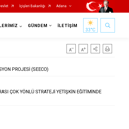
Devlet
İçişleri Bakanlığı
Adana
LERİMİZ
GÜNDEM
İLETİŞİM
33
°C
SYON PROJESİ (SEECO)
Saimbeyli
RASI ÇOK YÖNLÜ STRATEJİ YETİŞKİN EĞİTİMİNDE
Seyhan
Tufanbeyli
Yumurtalık
Yüreğir