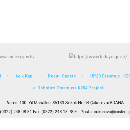
Karataş
Kozan
Pozantı
i
Açık Kapı
Resmi Gazete
UP2B Erasmus+ K20
e-Robotics Erasmus+ K204 Projesi
Adres: 100. Yıl Mahallesi 85183 Sokak No:04 Çukurova/ADANA
 (0322) 248 08 81 Fax: (0322) 248 18 78 E - Posta: cukurova@icisleri.g