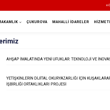
e-
MAKAMLIK
ÇUKUROVA
MAHALLİ İDARELER
HİZMET
Adana
erimiz
AHŞAP İMALATINDA YENİ UFUKLAR: TEKNOLOJİ VE İNOVA
Aladağ
YETİŞKİNLERİN DİJİTAL OKURYAZARLIĞI İÇİN KUŞAKLARA
Ceyhan
İŞBİRLİĞİ ORTAKLIKLARI PROJESİ
Feke
İmamoğlu
Karaisalı