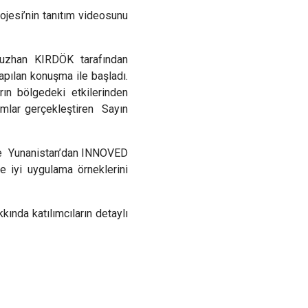
Sarıçam
jesi’nin tanıtım videosunu
Çukurova
ğuzhan KIRDÖK tarafından
apılan konuşma ile başladı.
ın bölgedeki etkilerinden
unumlar gerçekleştiren
Sayın
le Yunanistan’dan INNOVED
 iyi uygulama örneklerini
kında katılımcıların detaylı