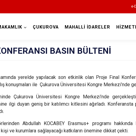
e-
MAKAMLIK
ÇUKUROVA
MAHALLİ İDARELER
HİZMET
Adana
KONFERANSI BASIN BÜLTENİ
mında yerelde yapılacak son etkinlik olan Proje Final Konf
lış konuşmaları ile Çukurova Üniversitesi Kongre Merkezi’nde ger
Aladağ
ihinde Çukurova Üniversitesi Kongre Merkezi’nde gerçekleşt
Ceyhan
ne ilgi duyan geniş bir katılımcı kitlesini ağırladı. Konferansta pr
Feke
ı.
İmamoğlu
törlerinden Abdullah KOCABEY Erasmus+ programı hakkında ka
m kişi ve kurumlara sağlayacağı katkıların önemine dikkat çekti.
Karaisalı