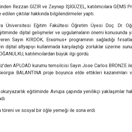
Karataş
rinden Rezzan GİZİR ve Zeynep İŞİGÜZEL, katılımcılara GEMS Pro
edilen çıktılar hakkında bilgilendirmeler yaptı.
Kozan
va Üniversitesi Eğitim Fakültesi Öğretim Üyesi Doç. Dr. O
Pozantı
eğitiminde dijital gelişmeler ve uygulamaların önemi konusunda y
veren Sayın KIRDÖK, Erasmus+ programının sağladığı fırsatlar
rin dijital altyapıyı kullanmada karşılaştığı zorluklar üzerine s
OĞANULKU, katılımcılardan büyük ilgi gördü.
kiz’den APLOAD kurumu temsilcisi Sayın Jose Carlos BRONZE i
Georgia BALANTINA proje boyunca elde ettikleri kazanımları ve
 okuryazarlık eğitiminde Avrupa çapında yenilikçi yaklaşımlar hak
dı.
eni ve sosyal bir öğle yemeği ile sona erdi.