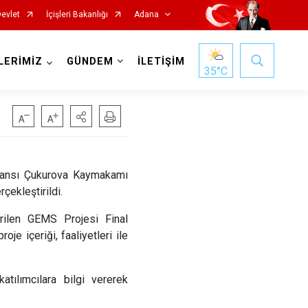
Devlet
İçişleri Bakanlığı
Adana
LERİMİZ
GÜNDEM
İLETİŞİM
35
°C
eransı Çukurova Kaymakamı
çekleştirildi.
Saimbeyli
irilen GEMS Projesi Final
Seyhan
oje içeriği, faaliyetleri ile
Tufanbeyli
Yumurtalık
tılımcılara bilgi vererek
Yüreğir