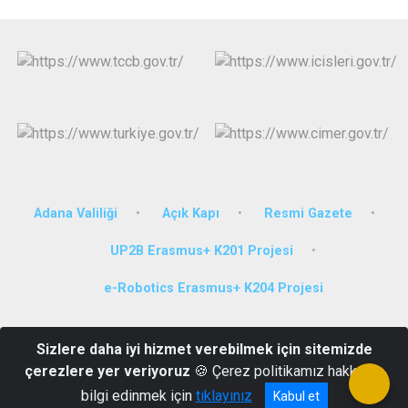
Adana Valiliği
Açık Kapı
Resmi Gazete
UP2B Erasmus+ K201 Projesi
e-Robotics Erasmus+ K204 Projesi
Adres: 100. Yıl Mahallesi 85183 Sokak No:04 Çukurova/ADANA
Sizlere daha iyi hizmet verebilmek için sitemizde
Tel: (0322) 248 08 81 Fax: (0322) 248 18 78 E - Posta:
çerezlere yer veriyoruz
🍪 Çerez politikamız hakkında
cukurova@icisleri.gov.tr
bilgi edinmek için
tıklayınız
Kabul et