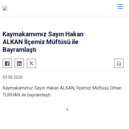
Adana
Kaymakamımız Sayın Hakan
ALKAN İlçemiz Müftüsü ile
Aladağ
Saimbeyli
Bayramlaştı
Ceyhan
Seyhan
Feke
Tufanbeyli
İmamoğlu
Yumurtalık
03.06.2026
Karaisalı
Yüreğir
Kaymakamımız Sayın Hakan ALKAN, İlçemiz Müftüsü Orhan
Karataş
Sarıçam
TURHAN ile bayramlaştı.
Kozan
Çukurova
Pozantı