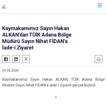
Adana
Kaymakamımız Sayın Hakan
ALKAN'dan TÜİK Adana Bölge
Aladağ
Saimbeyli
Müdürü Sayın Nihat FİDAN'a
Ceyhan
Seyhan
İade-i Ziyaret
Feke
Tufanbeyli
İmamoğlu
Yumurtalık
Karaisalı
Yüreğir
03.06.2026
Karataş
Sarıçam
Kaymakamımız Sayın Hakan ALKAN, TÜİK Adana Bölge
Kozan
Çukurova
Müdürü Sayın Nihat FİDAN’a iade-i ziyaret gerçekleştirdi.
Pozantı