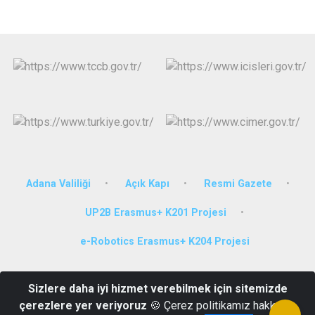
Adana Valiliği
Açık Kapı
Resmi Gazete
UP2B Erasmus+ K201 Projesi
e-Robotics Erasmus+ K204 Projesi
Adres: 100. Yıl Mahallesi 85183 Sokak No:04 Çukurova/ADANA
Sizlere daha iyi hizmet verebilmek için sitemizde
Tel: (0322) 248 08 81 Fax: (0322) 248 18 78 E - Posta:
çerezlere yer veriyoruz
🍪 Çerez politikamız hakkında
cukurova@icisleri.gov.tr